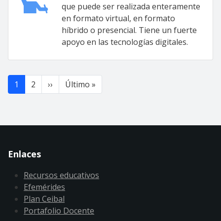
que puede ser realizada enteramente
en formato virtual, en formato
híbrido o presencial. Tiene un fuerte
apoyo en las tecnologías digitales.
Paginación
Siguiente página
Última página
1
2
››
Último »
Enlaces
Recursos educativos
Efemérides
Plan Ceibal
Portafolio Docente