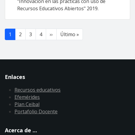
"Innovación en las prácticas con uso de
Recursos Educativos Abiertos" 2019.
Paginación
Siguiente página
Última página
1
2
3
4
››
Último »
Enlaces
Recursos educativos
Efemérides
Plan Ceibal
Portafolio Docente
Acerca de ...