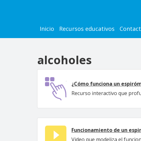
Pasar al contenido principal
Main navigation
Inicio
Recursos educativos
Contac
alcoholes
¿Cómo funciona un espiró
Recurso interactivo que profu
Funcionamiento de un esp
Video que modeliza el funcio