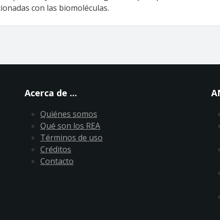
acionadas con las biomoléculas.
Acerca de ...
A
Quiénes somos
Qué son los REA
Términos de uso
Créditos
Contacto