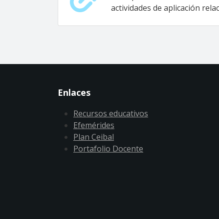
actividades de aplicación rel
Enlaces
Recursos educativos
Efemérides
Plan Ceibal
Portafolio Docente