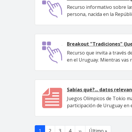
Recurso informativo sobre las
persona, nacida en la Repúbli
Breakout "Tradiciones" (Ju
Recurso que invita a través d
en el Uruguay. Mientras vas 
Sabías qué?... datos releva
Juegos Olímpicos de Tokio ma
participación de Uruguay en 
Paginación
Siguiente página
Última pág
1
2
3
4
››
Último »