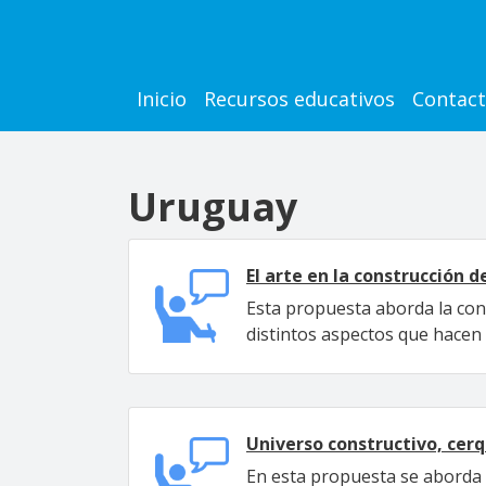
Pasar al contenido principal
Main navigation
Inicio
Recursos educativos
Contac
Uruguay
El arte en la construcción 
Esta propuesta aborda la con
distintos aspectos que hacen 
Universo constructivo, cerq
En esta propuesta se aborda l