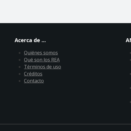
Acerca de ...
A
Quiénes somos
Qué son los REA
Términos de uso
Créditos
Contacto