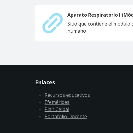
Aparato Respiratorio I (Mó
Sitio que contiene el módulo 
humano
Enlaces
Recursos educativos
Efemérides
Plan Ceibal
Portafolio Docente