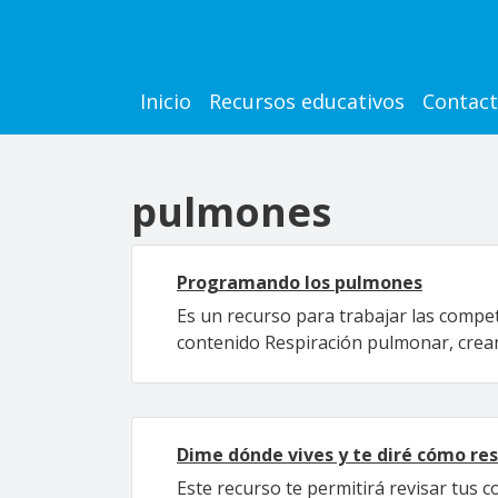
Pasar al contenido principal
Main navigation
Inicio
Recursos educativos
Contac
pulmones
Programando los pulmones
Es un recurso para trabajar las compe
contenido Respiración pulmonar, crean
Dime dónde vives y te diré cómo res
Este recurso te permitirá revisar tus 