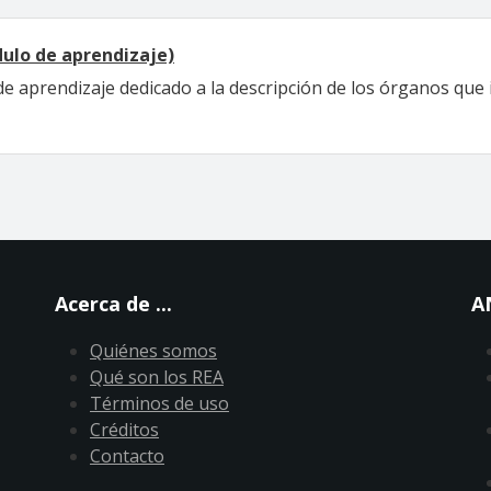
dulo de aprendizaje)
de aprendizaje dedicado a la descripción de los órganos que
Acerca de ...
A
Quiénes somos
Qué son los REA
Términos de uso
Créditos
Contacto