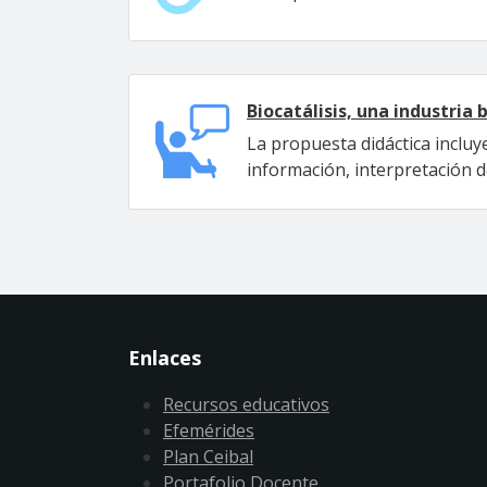
Biocatálisis, una industria 
La propuesta didáctica incluy
información, interpretación d
Enlaces
Recursos educativos
Efemérides
Plan Ceibal
Portafolio Docente