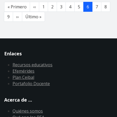
Paginación
Primera página
Página anterior
« Primero
‹‹
1
2
3
4
5
6
7
8
Siguiente página
Última página
9
››
Último »
Enlaces
Recursos educativos
Efemérides
Plan Ceibal
Portafolio Docente
Acerca de ...
Quiénes somos