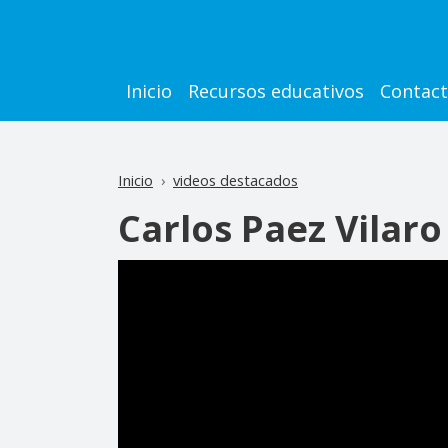
Pasar al contenido principal
Main navigation
Inicio
Recursos educativos
Contac
Inicio
videos destacados
Carlos Paez Vilaro