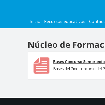
Pasar al contenido principal
Main navigation
Inicio
Recursos educativos
Contac
Núcleo de Formac
Bases Concurso Sembrando 
Bases del 7mo concurso del 