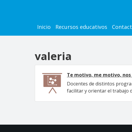
Pasar al contenido principal
Main navigation
Inicio
Recursos educativos
Contac
valeria
Te motivo, me motivo, no
Docentes de distintos progra
facilitar y orientar el trabajo