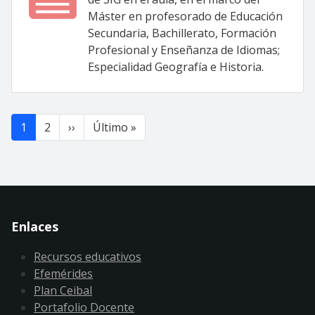
Máster en profesorado de Educación
Secundaria, Bachillerato, Formación
Profesional y Enseñanza de Idiomas;
Especialidad Geografía e Historia.
Paginación
Siguiente página
Última página
1
2
››
Último »
Enlaces
Recursos educativos
Efemérides
Plan Ceibal
Portafolio Docente