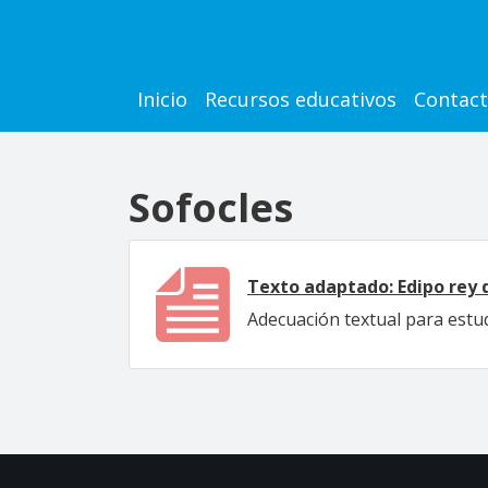
Pasar al contenido principal
Main navigation
Inicio
Recursos educativos
Contac
Sofocles
Texto adaptado: Edipo rey 
Adecuación textual para estudi