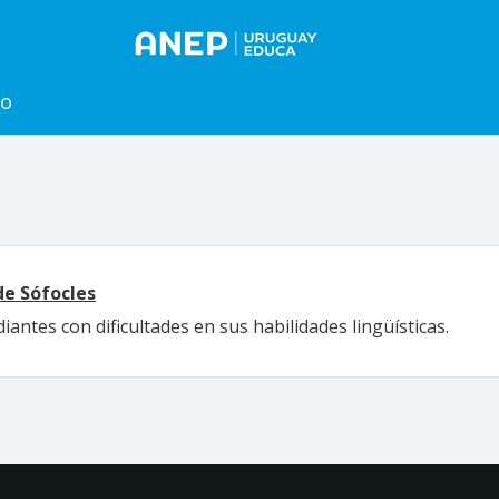
to
de Sófocles
antes con dificultades en sus habilidades lingüísticas.