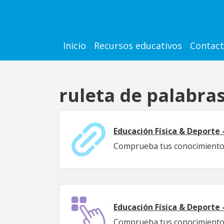
Pasar al contenido principal
Main navigation
Inicio
Recursos educativos
Contac
ruleta de palabra
Educación Física & Deporte 
Comprueba tus conocimientos s
Educación Física & Deporte 
Comprueba tus conocimientos s