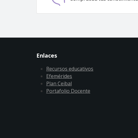
Enlaces
Recursos educativos
Efemérides
Plan Ceibal
Portafolio Docente