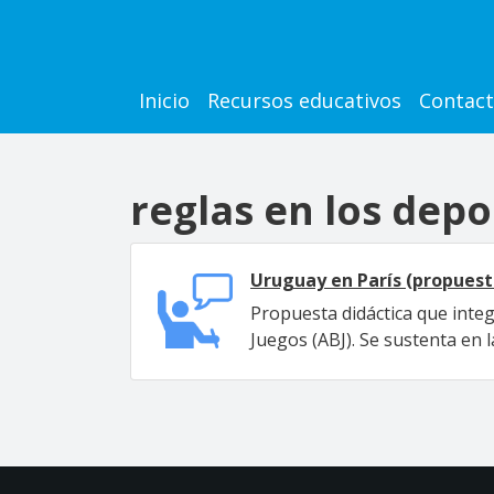
Pasar al contenido principal
Main navigation
Inicio
Recursos educativos
Contac
reglas en los depo
Uruguay en París (propuest
Propuesta didáctica que inte
Juegos (ABJ). Se sustenta en la