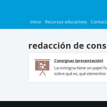
Pasar al contenido principal
Main navigation
Inicio
Recursos educativos
Contac
redacción de cons
Consignas (presentación)
La consigna tiene un papel f
sobre qué es, qué elementos ti