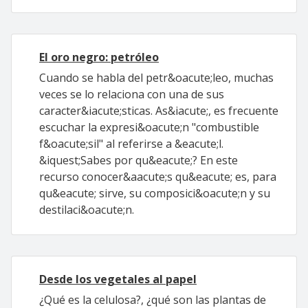
El oro negro: petróleo
Cuando se habla del petr&oacute;leo, muchas
veces se lo relaciona con una de sus
caracter&iacute;sticas. As&iacute;, es frecuente
escuchar la expresi&oacute;n "combustible
f&oacute;sil" al referirse a &eacute;l.
&iquest;Sabes por qu&eacute;? En este
recurso conocer&aacute;s qu&eacute; es, para
qu&eacute; sirve, su composici&oacute;n y su
destilaci&oacute;n.
Desde los vegetales al papel
¿Qué es la celulosa?, ¿qué son las plantas de