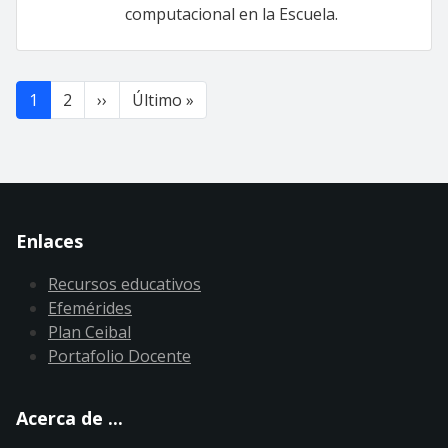
computacional en la Escuela.
Paginación
Siguiente página
Última página
1
2
››
Último »
Enlaces
Recursos educativos
Efemérides
Plan Ceibal
Portafolio Docente
Acerca de ...