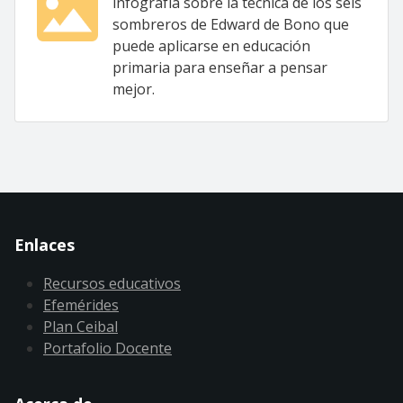
infografía sobre la técnica de los seis
sombreros de Edward de Bono que
puede aplicarse en educación
primaria para enseñar a pensar
mejor.
Enlaces
Recursos educativos
Efemérides
Plan Ceibal
Portafolio Docente