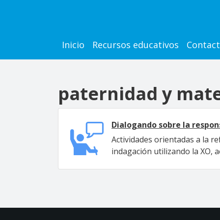
Pasar al contenido principal
Main navigation
Inicio
Recursos educativos
Contac
paternidad y mat
Dialogando sobre la respons
Actividades orientadas a la r
indagación utilizando la XO, a