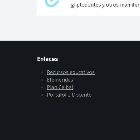
gliptodontes y otros mamífer
Enlaces
Recursos educativos
Efemérides
Plan Ceibal
Portafolio Docente