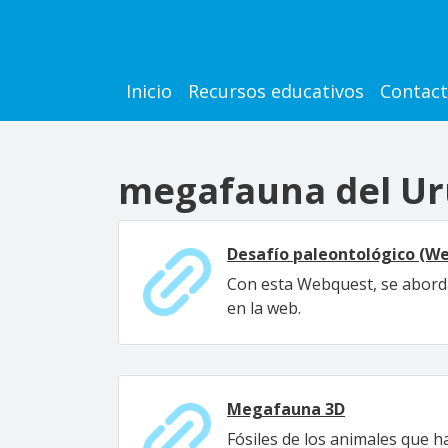
Pasar al contenido principal
Main navigation
Inicio
Recursos educativos
Contac
megafauna del U
Desafío paleontológico (W
Con esta Webquest, se aborda
en la web.
Megafauna 3D
Fósiles de los animales que h