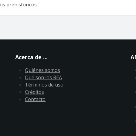
os prehistóricos.
Acerca de ...
A
Quiénes somos
Qué son los REA
Términos de uso
Créditos
Contacto