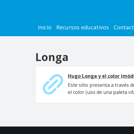
Pasar al contenido principal
Main navigation
Inicio
Recursos educativos
Contac
Longa
Hugo Longa y el color (mód
Este sitio presenta a través 
el color (uso de una paleta vi