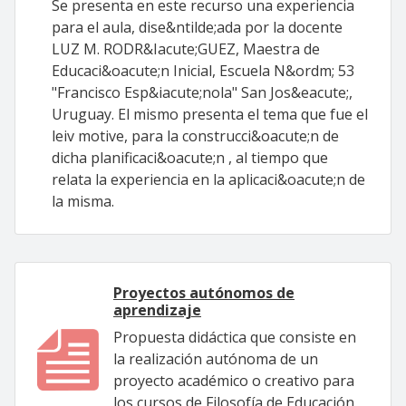
Se presenta en este recurso una experiencia
para el aula, dise&ntilde;ada por la docente
LUZ M. RODR&Iacute;GUEZ, Maestra de
Educaci&oacute;n Inicial, Escuela N&ordm; 53
"Francisco Esp&iacute;nola" San Jos&eacute;,
Uruguay. El mismo presenta el tema que fue el
leiv motive, para la construcci&oacute;n de
dicha planificaci&oacute;n , al tiempo que
relata la experiencia en la aplicaci&oacute;n de
la misma.
Proyectos autónomos de
aprendizaje
Propuesta didáctica que consiste en
la realización autónoma de un
proyecto académico o creativo para
los cursos de Filosofía de Educación