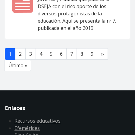
DSEJA con el rico aporte de los
diversos protagonistas de la
educación. Aquí se presenta la nº 7,
publicada en el año 2019
Paginación
Siguiente pág
1
2
3
4
5
6
7
8
9
››
Última página
Último »
Enlaces
Recursos educativos
Efemérides