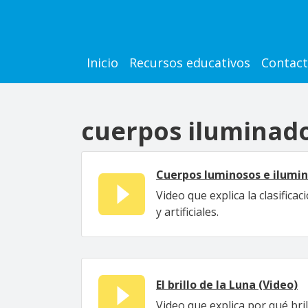
Pasar al contenido principal
Main navigation
Inicio
Recursos educativos
Contac
cuerpos iluminad
Cuerpos luminosos e ilumin
Video que explica la clasifica
y artificiales.
El brillo de la Luna (Video)
Video que explica por qué bri