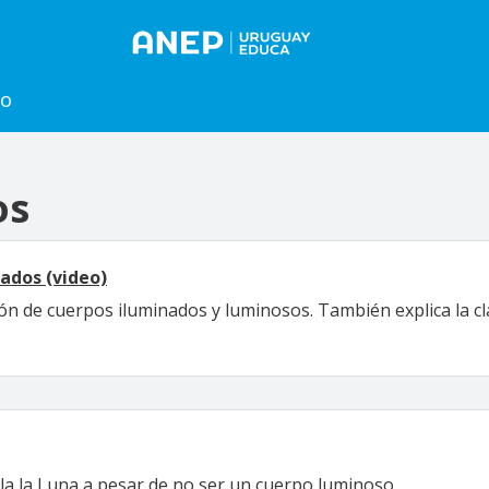
to
os
ados (video)
ción de cuerpos iluminados y luminosos. También explica la c
lla la Luna a pesar de no ser un cuerpo luminoso.