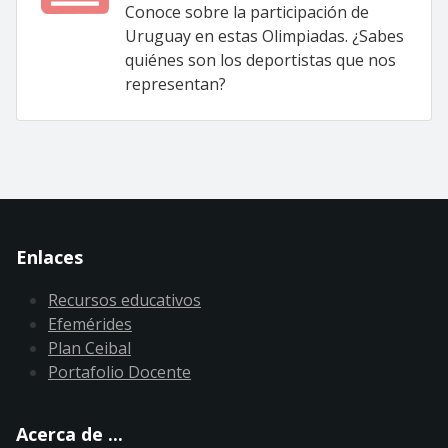
Conoce sobre la participación de
Uruguay en estas Olimpiadas. ¿Sabes
quiénes son los deportistas que nos
representan?
Enlaces
Recursos educativos
Efemérides
Plan Ceibal
Portafolio Docente
Acerca de ...