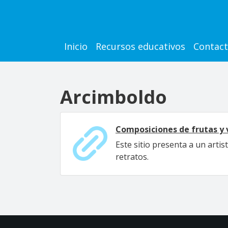
Pasar al contenido principal
Main navigation
Inicio
Recursos educativos
Contac
Arcimboldo
Composiciones de frutas y 
Este sitio presenta a un artis
retratos.