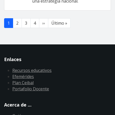
una estrategia nacional.
Paginación
Siguiente página
Última página
1
2
3
4
››
Último »
Enlaces
Recursos educativos
Efemérides
Plan Ceibal
Portafolio Docente
Acerca de ...