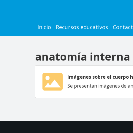
Pasar al contenido principal
Main navigation
Inicio
Recursos educativos
Contac
anatomía interna
Imágenes sobre el cuerpo h
Se presentan imágenes de an