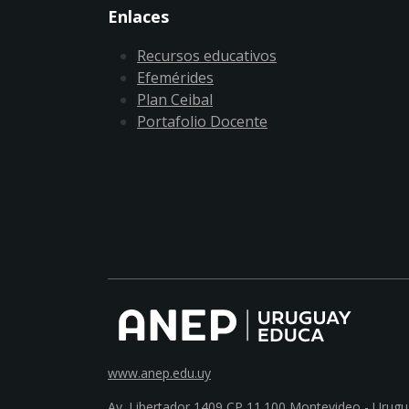
Enlaces
Recursos educativos
Efemérides
Plan Ceibal
Portafolio Docente
www.anep.edu.uy
Av. Libertador 1409 CP 11.100
Montevideo - Urugu