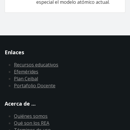
especial el modelo atómico actual.
Enlaces
Recursos educativos
Efemérides
Plan Ceibal
Portafolio Docente
Acerca de ...
Quiénes somos
Qué son los REA