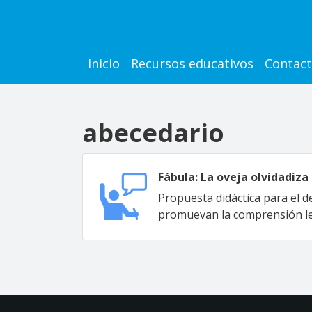
Pasar al contenido principal
Main navigation
Inicio
Recursos educativos
Contac
abecedario
Fábula: La oveja olvidadiza
Propuesta didáctica para el d
promuevan la comprensión lect