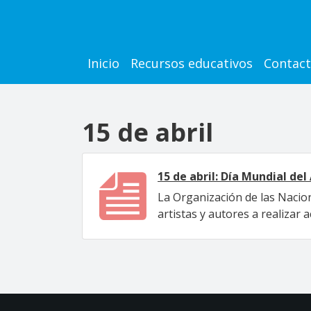
Pasar al contenido principal
Main navigation
Inicio
Recursos educativos
Contac
15 de abril
15 de abril: Día Mundial del
La Organización de las Nacion
artistas y autores a realizar 