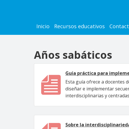
Pasar al contenido principal
Main navigation
Inicio
Recursos educativos
Contac
Años sabáticos
Guía práctica para impleme
Esta guía ofrece a docentes d
diseñar e implementar secue
interdisciplinarias y centrad
Sobre la interdisciplinarie