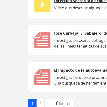
Dirección Sectorial de Educ
Video que describe algunos d
José Carbajal El Sabalero: 
Investigación acerca del lug
de las líneas temáticas de su
El Impacto de la autoevaluac
Investigación que se propon
una búsqueda de herramienta
Paginación
Siguiente página
Última página
1
2
››
Último »