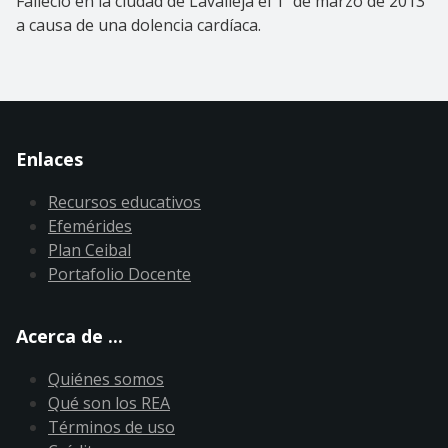
Falleció en la ciudad de Lavalleja el 1º de marzo de 2013
a causa de una dolencia cardíaca.
Enlaces
Recursos educativos
Efemérides
Plan Ceibal
Portafolio Docente
Acerca de ...
Quiénes somos
Qué son los REA
Términos de uso