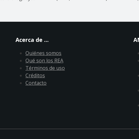
Acerca de ...
A
Quiénes somos
Qué son los REA
Términos de uso
Créditos
Contacto