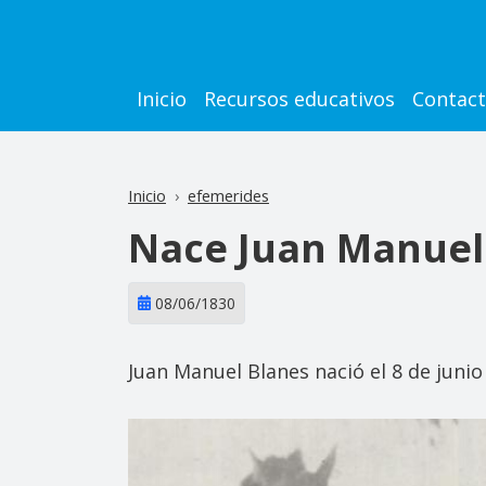
Pasar al contenido principal
Main navigation
Inicio
Recursos educativos
Contac
Inicio
efemerides
Nace Juan Manuel
08/06/1830
Juan Manuel Blanes nació el 8 de jun