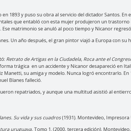
en 1893 y puso su obra al servicio del dictador Santos. En
ntales que entabló con esta mujer produjeron un trastorno e
asó. Ese matrimonio se anuló al poco tiempo y Nicanor regres
nes. Un año después, el gran pintor viajó a Europa con su hi
tó:
Retrato de Artigas en la Ciudadela, Roca ante el Congreso 
n forma trágica en un accidente y Nicanor desapareció en Ita
Manetti, su amiga y modelo. Nunca logró encontrarlo. En 190
el Blanes falleció.
ueron repatriados, y aunque una multitud asistió al entierro,
lanes. Su vida y sus cuadros
(1931). Montevideo, Impresora
ntura uruguaya.
Tomo 1. (2000, tercera edición). Montevideo,