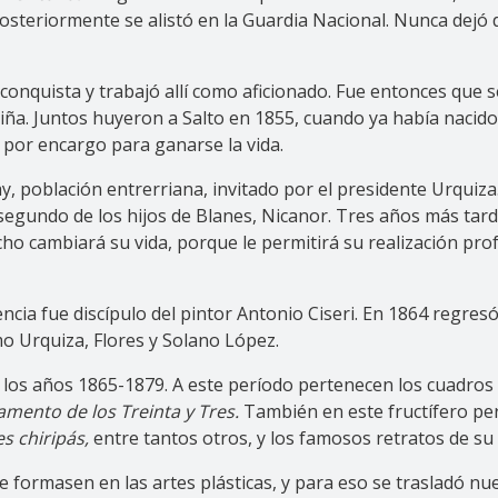
osteriormente se alistó en la Guardia Nacional. Nunca dejó d
econquista y trabajó allí como aficionado. Fue entonces que s
ña. Juntos huyeron a Salto en 1855, cuando ya había nacido 
por encargo para ganarse la vida.
, población entrerriana, invitado por el presidente Urquiza.
l segundo de los hijos de Blanes, Nicanor. Tres años más tar
cho cambiará su vida, porque le permitirá su realización prof
encia fue discípulo del pintor Antonio Ciseri. En 1864 regre
mo Urquiza, Flores y Solano López.
los años 1865-1879. A este período pertenecen los cuadros 
amento de los Treinta y Tres.
También en este fructífero pe
es chiripás,
entre tantos otros, y los famosos retratos de su
se formasen en las artes plásticas, y para eso se trasladó n