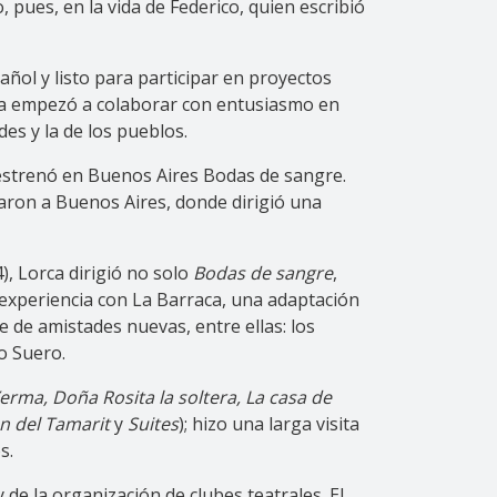
pues, en la vida de Federico, quien escribió
ñol y listo para participar en proyectos
orca empezó a colaborar con entusiasmo en
es y la de los pueblos.
 estrenó en Buenos Aires Bodas de sangre.
taron a Buenos Aires, donde dirigió una
, Lorca dirigió no solo
Bodas de sangre
,
experiencia con La Barraca, una adaptación
e de amistades nuevas, entre ellas: los
o Suero.
erma, Doña Rosita la soltera, La casa de
n del Tamarit
y
Suites
); hizo una larga visita
s.
de la organización de clubes teatrales. El