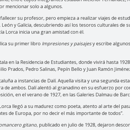
 por mencionar solo a algunos.
allecer su profesor, pero empieza a realizar viajes de estudi
León y Galicia, descubriendo así los tesoros culturales de s
ía Lorca inicia una gran amistad con él.
ica su primer libro
Impresiones y paisajes
y escribe alguno
tala en la Residencia de Estudiantes, donde vivirá hasta 19
ilio Prados, Pedro Salinas, Pepín Bello y Juan Ramón Jiméne
taluña a instancias de Dalí. Aquella visita y una segunda est
bra de ambos. Dalí alentó al granadino en su esfuerzo por 
ición, en el verano de 1927, en las Galeries Dalmau de Barc
 Lorca llegó a su madurez como poeta, atento al arte del pa
tes de Europa, por no decir el más importante de todos”.
romancero gitano
, publicado en julio de 1928, dejaron desco