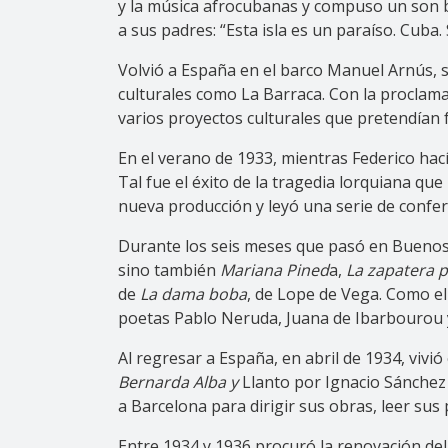
y la música afrocubanas y compuso un son ba
a sus padres: “Esta isla es un paraíso. Cuba
Volvió a España en el barco Manuel Arnús, s
culturales como La Barraca. Con la proclama
varios proyectos culturales que pretendían 
En el verano de 1933, mientras Federico ha
Tal fue el éxito de la tragedia lorquiana qu
nueva producción y leyó una serie de confer
Durante los seis meses que pasó en Buenos 
sino también
Mariana Pined
a,
La zapatera 
de
La dama boba
, de Lope de Vega. Como el 
poetas Pablo Neruda, Juana de Ibarbourou y R
Al regresar a España, en abril de 1934, viv
Bernarda Alba y
Llanto por Ignacio Sánchez M
a Barcelona para dirigir sus obras, leer sus
Entre 1934 y 1936 procuró la renovación del 