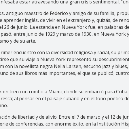
onfesaba estar atravesando una gran crisis sentimental,
“un
os, antiguo maestro de Federico y amigo de su familia, pro
 aprender inglés, de vivir en el extranjero y, quizás, de re
26 de junio. La estancia en Nueva York fue, en palabras del
 pasó, entre junio de 1929 y marzo de 1930, en Nueva York 
smo y de su arte.
 primer encuentro con la diversidad religiosa y racial, su p
rse que su viaje a Nueva York representó su descubrimiento 
m con la novelista negra Nella Larsen, escuchó jazz y blues, 
ir uno de sus libros más importantes, el que se publicó, cuat
 en tren con rumbo a Miami, donde se embarcó para Cuba. Ant
ca; al pensar en el paisaje cubano y en el tono poético de la
iño.
n de libertad y de alivio. Entre el 7 de marzo y el 12 de ju
serie de conferencias, con enorme éxito, en la Institución H