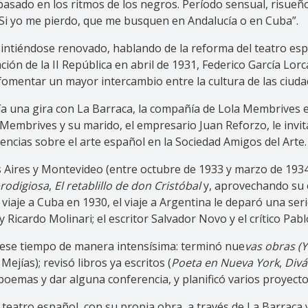
sado en los ritmos de los negros. Período sensual, risueño, 
. Si yo me pierdo, que me busquen en Andalucía o en Cuba”.
intiéndose renovado, hablando de la reforma del teatro espa
ción de la II República en abril de 1931, Federico García L
fomentar un mayor intercambio entre la cultura de las ciudad
cía una gira con La Barraca, la compañía de Lola Membrives
e Membrives y su marido, el empresario Juan Reforzo, le invi
encias sobre el arte español en la Sociedad Amigos del Arte.
Aires y Montevideo (entre octubre de 1933 y marzo de 1934)
prodigiosa
,
El retablillo de don Cristóbal
y, aprovechando su 
viaje a Cuba en 1930, el viaje a Argentina le deparó una seri
icardo Molinari; el escritor Salvador Novo y el crítico Pabl
ió ese tiempo de manera intensísima: terminó nue
vas obras (Y
ejías); revisó libros ya escritos (
Poeta en Nueva York
,
Divá
 poemas y dar alguna conferencia, y planificó varios proyecto
teatro español, con su propia obra, a través de La Barraca y 