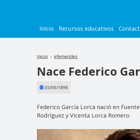
Pasar al contenido principal
Main navigation
Inicio
Recursos educativos
Contac
Inicio
efemerides
Nace Federico Gar
05/06/1898
Federico García Lorca nació en Fuente
Rodríguez y Vicenta Lorca Romero.