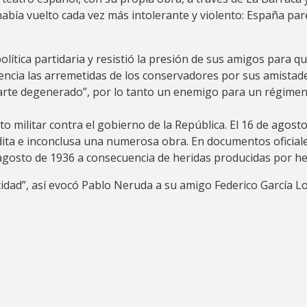
había vuelto cada vez más intolerante y violento: España p
lítica partidaria y resistió la presión de sus amigos para 
uencia las arremetidas de los conservadores por sus amista
 “arte degenerado”, por lo tanto un enemigo para un régimen
to militar contra el gobierno de la República. El 16 de agost
dita e inconclusa una numerosa obra. En documentos oficia
e agosto de 1936 a consecuencia de heridas producidas por h
cidad”, así evocó Pablo Neruda a su amigo Federico García Lo