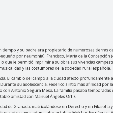
tiempo y su padre era propietario de numerosas tierras dedi
pequeño por neumonía), Francisco, María de la Concepción (
 lo que le permitió imprimir a su obra sus vivencias campe
musicalidad y las costumbres de la sociedad rural española.
nada. El cambio del campo a la ciudad afectó profundamente a 
Durante su adolescencia, Federico sintió más afinidad por la 
no con Antonio Segura Mesa. La familia pasaba temporadas d
tabló amistad con Manuel Ángeles Ortiz.
idad de Granada, matriculándose en Derecho y en Filosofía y L
adino, entre cuyos integrantes estaban Melchor Fernández, 