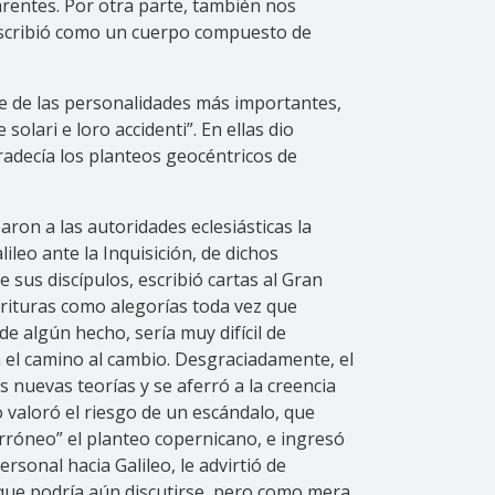
rentes. Por otra parte, también nos
describió como un cuerpo compuesto de
te de las personalidades más importantes,
solari e loro accidenti”. En ellas dio
radecía los planteos geocéntricos de
ron a las autoridades eclesiásticas la
ileo ante la Inquisición, de dichos
 sus discípulos, escribió cartas al Gran
crituras como alegorías toda vez que
e algún hecho, sería muy difícil de
 el camino al cambio. Desgraciadamente, el
s nuevas teorías y se aferró a la creencia
o valoró el riesgo de un escándalo, que
 erróneo” el planteo copernicano, e ingresó
rsonal hacia Galileo, le advirtió de
 que podría aún discutirse, pero como mera