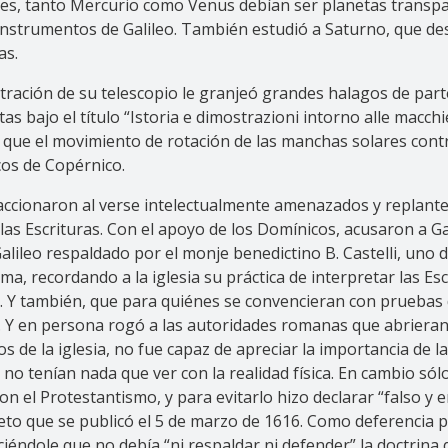
ses, tanto Mercurio como Venus debían ser planetas transpa
os instrumentos de Galileo. También estudió a Saturno, que 
as.
tración de su telescopio le granjeó grandes halagos de par
s bajo el título “Istoria e dimostrazioni intorno alle macchie 
r que el movimiento de rotación de las manchas solares cont
cos de Copérnico.
eaccionaron al verse intelectualmente amenazados y replantea
las Escrituras. Con el apoyo de los Domínicos, acusaron a Gal
ileo respaldado por el monje benedictino B. Castelli, uno de
a, recordando a la iglesia su práctica de interpretar las Es
ca. Y también, que para quiénes se convencieran con pruebas d
o. Y en persona rogó a las autoridades romanas que abrieran
 de la iglesia, no fue capaz de apreciar la importancia de la
 no tenían nada que ver con la realidad física. En cambio sól
con el Protestantismo, y para evitarlo hizo declarar “falso y
reto que se publicó el 5 de marzo de 1616. Como deferencia pe
éndole que no debía “ni respaldar ni defender” la doctrina