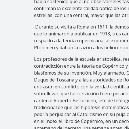
había sostenido que al no observárseles fa
confirman la excelente calidad óptica de l
estrellas, con una central, mayor que las otr
Durante su visita a Roma en 1611, la demos
que lo animaron a publicar en 1913, tres carta
respaldo a la teoría copernicana, al expone
Ptolomeo y daban la razón a los heliocéntri
Los profesores de la escuela aristotélica, r
contradicción entre la teoría de Copérnico y 
blasfemos de su invención. Muy alarmado, Gal
Duque de Toscana y a las autoridades de Rom
entrasen en conflicto con la verdad científi
sobrellevar, que tal convicción fuere pecad
cardenal Roberto Bellarmino, jefe de teólogos
tradicional de que las hipótesis matemáticas
podría perjudicar al Catolicismo en su puja 
en el Index el libro de Copérnico, en un dec
antemano del decreto una semana antes, dici