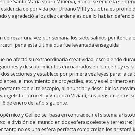
ano de Santa María sopra Minerva, Roma, se emite la sentenci
idencia de por vida por Urbano VIII) y su obra es prohibid
do y agradeció a los diez cardenales que lo habían defendido
ón de rezar una vez por semana los siete salmos penitenciale
Arcetri, pena esta última que fue levantada enseguida.
 que no afectó su extraordinaria creatividad, escribiendo du
igaciones y descubrimientos encuadrados en lo que hoy es la
os secciones y establece por primera vez leyes para: la caí
ientes, el movimiento de proyectiles, etc. y es el primero e
ortante con el telescopio, al anunciar y describir los movim
s: Evangelista Torricelli y Vincenzo Viviani, sus pensamiento
l 8 de enero del año siguiente.
opérnico y Gelileo se basa en contradecir el sistema aristo
la división del mundo en dos esferas: celeste y terrestre; la
r tanto no es una esfera perfecta como creían los aristotélic