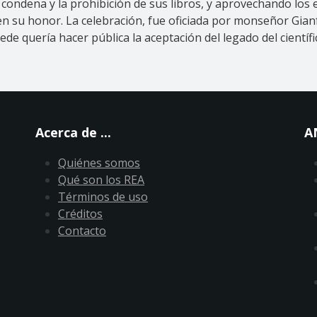
condena y la prohibición de sus libros, y aprovechando los 
en su honor. La celebración, fue oficiada por monseñor Gia
ede quería hacer pública la aceptación del legado del científic
Acerca de ...
A
Quiénes somos
Qué son los REA
Términos de uso
Créditos
Contacto