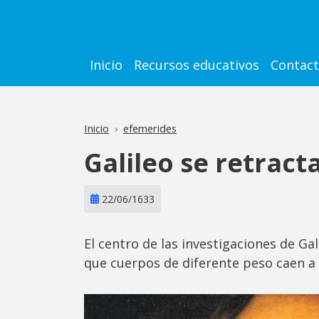
Pasar al contenido principal
Main navigation
Inicio
Recursos educativos
Contac
Inicio
efemerides
Galileo se retract
22/06/1633
El centro de las investigaciones de Ga
que cuerpos de diferente peso caen a 