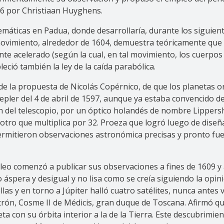
56 por Christiaan Huyghens.
temáticas en Padua, donde desarrollaría, durante los siguien
ovimiento, alrededor de 1604, demuestra teóricamente que l
nte acelerado (según la cual, en tal movimiento, los cuerpo
eció también la ley de la caída parabólica.
de la propuesta de Nicolás Copérnico, de que los planetas orb
Kepler del 4 de abril de 1597, aunque ya estaba convencido d
ón del telescopio, por un óptico holandés de nombre Lipper
otro que multiplica por 32. Proeza que logró luego de diseñ
ermitieron observaciones astronómica precisas y pronto fue
alileo comenzó a publicar sus observaciones a fines de 1609
 áspera y desigual y no lisa como se creía siguiendo la opinió
llas y en torno a Júpiter halló cuatro satélites, nunca antes
trón, Cosme II de Médicis, gran duque de Toscana. Afirmó q
ta con su órbita interior a la de la Tierra. Este descubrimi