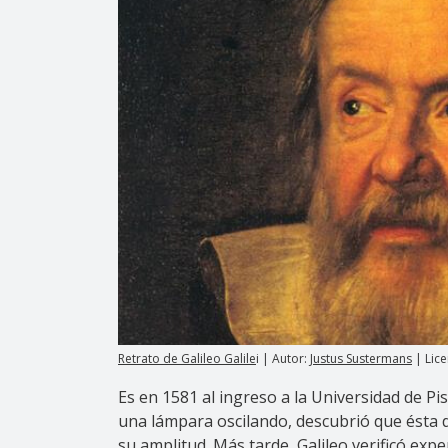
Retrato de Galileo Galile
i |
Autor:
Justus Sustermans
| Lice
Es en 1581 al ingreso a la Universidad de Pi
una lámpara oscilando, descubrió que ésta 
su amplitud. Más tarde, Galileo verificó e