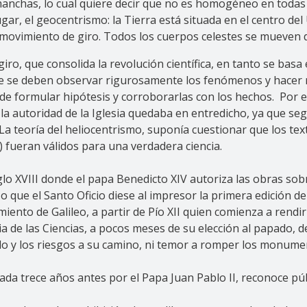
 manchas, lo cual quiere decir que no es homogéneo en todas
ar, el geocentrismo: la Tierra está situada en el centro del
n movimiento de giro. Todos los cuerpos celestes se mueven 
giro, que consolida la revolución científica, en tanto se basa
 que se deben observar rigurosamente los fenómenos y hacer 
d de formular hipótesis y corroborarlas con los hechos. Por e
la autoridad de la Iglesia quedaba en entredicho, ya que s
 La teoría del heliocentrismo, suponía cuestionar que los te
) fueran válidos para una verdadera ciencia.
glo XVIII donde el papa Benedicto XIV autoriza las obras sob
izo que el Santo Oficio diese al impresor la primera edición d
miento de Galileo, a partir de Pío XII quien comienza a rend
ia de las Ciencias, a pocos meses de su elección al papado, d
cido y los riesgos a su camino, ni temor a romper los monum
a trece años antes por el Papa Juan Pablo II, reconoce púb