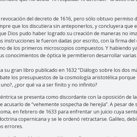
a revocación del decreto de 1616, pero sólo obtuvo permiso d
pre que los discutiera sin anteponerlos, y concluyera que
ue Dios pudo haber logrado su creación de maneras no ima
as instrucciones le fueron dadas por escrito, con la firma de
uno de los primeros microscopios compuestos. Y habiendo y
s conocimientos de óptica le permitieron desarrollar varias
có a su gran libro publicado en 1632 “Diálogo sobre los dos
mbate los presupuestos de la cosmología aristotélica porque 
no?, ¿por qué va a ser finito y no infinito?
céntrica se presenta como discordante con la oposición de la
 de acusarlo de “vehemente sospecha de herejía”. A pesar de 
oma, en febrero de 1633 para enfrentar un juicio cuya sentenc
octrina copernicana y se le ordenó retractarse. Galileo, deb
s errores.