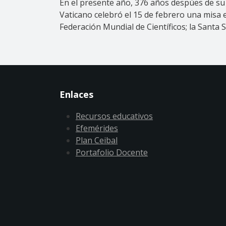
En el presente año, 376 años despúes de su 
Vaticano celebró el 15 de febrero una misa 
Federación Mundial de Científicos; la Santa S
Enlaces
Recursos educativos
Efemérides
Plan Ceibal
Portafolio Docente