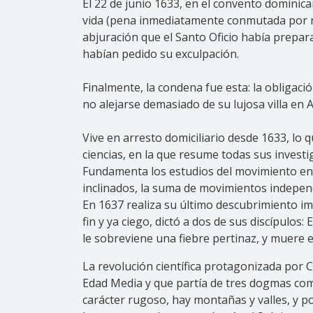
El 22 de junio 1633, en el convento dominic
vida (pena inmediatamente conmutada por res
abjuración que el Santo Oficio había prepara
habían pedido su exculpación.
Finalmente, la condena fue esta: la obligaci
no alejarse demasiado de su lujosa villa en 
Vive en arresto domiciliario desde 1633, lo
ciencias, en la que resume todas sus invest
Fundamenta los estudios del movimiento en d
inclinados, la suma de movimientos independ
En 1637 realiza su último descubrimiento imp
fin y ya ciego, dictó a dos de sus discípulo
le sobreviene una fiebre pertinaz, y muere e
La revolución científica protagonizada por C
Edad Media y que partía de tres dogmas como: 
carácter rugoso, hay montañas y valles, y po