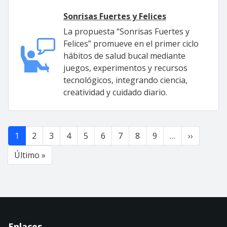
Sonrisas Fuertes y Felices
La propuesta “Sonrisas Fuertes y
Felices” promueve en el primer ciclo
hábitos de salud bucal mediante
juegos, experimentos y recursos
tecnológicos, integrando ciencia,
creatividad y cuidado diario.
Paginación
Siguient
1
2
3
4
5
6
7
8
9
…
››
Última página
Último »
Enlaces