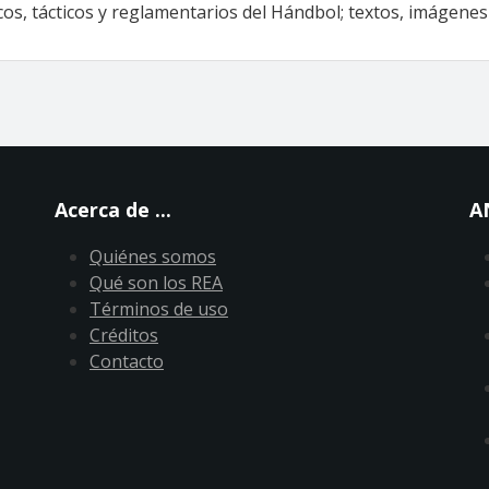
s, tácticos y reglamentarios del Hándbol; textos, imágenes 
Acerca de ...
A
Quiénes somos
Qué son los REA
Términos de uso
Créditos
Contacto