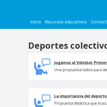
Pasar al contenido principal
Main navigation
Inicio
Recursos educativos
Contac
Deportes colectiv
Jugamos al Vóleibol: Primer
Una propuesta lúdica para des
La importancia del deporte 
Propuesta didáctica que busca