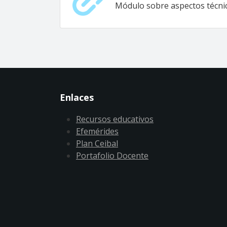
Módulo sobre aspectos técnico
Enlaces
Recursos educativos
Efemérides
Plan Ceibal
Portafolio Docente