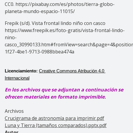
CC0. https://pixabay.com/es/photos/tierra-globo-
planeta-mundo-espacio-11015/
Frepik (s/d). Vista frontal lindo niño con casco
https://www.freepik.es/foto-gratis/vista-frontal-lindo-
nino-
casco_30990133.htm#fromView=search&page=4&positio
1f27-4be1-9713-0988bbea474a
Licenciamiento: 
Creative Commons Atribución 4.0 
Internacional
En los archivos que se adjuntan a continuación se
ofrecen materiales en formato imprimible.
Archivos
Crucigrama de astronomía para imprimir.pdf
Luna y Tierra (tamaños comparados).pptx.pdf
Autor