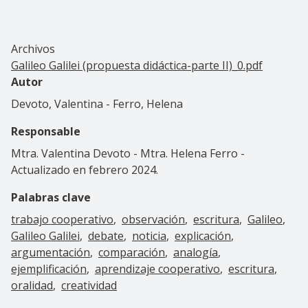
Archivos
Galileo Galilei (propuesta didáctica-parte II)_0.pdf
Autor
Devoto, Valentina - Ferro, Helena
Responsable
Mtra. Valentina Devoto - Mtra. Helena Ferro -
Actualizado en febrero 2024.
Palabras clave
trabajo cooperativo
observación
escritura
Galileo
Galileo Galilei
debate
noticia
explicación
argumentación
comparación
analogía
ejemplificación
aprendizaje cooperativo
escritura
oralidad
creatividad