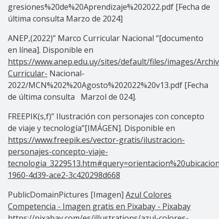
gresiones%20de%20Aprendizaje%202022.pdf [Fecha de
última consulta Marzo de 2024]
ANEP,(2022)’’ Marco Curricular Nacional ‘’[documento
en línea]. Disponible en
https://www.anep.edu.uy/sites/default/files/images/Arch
Curricular-
Nacional-
2022/MCN%202%20Agosto%202022%20v13.pdf [Fecha
de última consulta Marzol de 024].
FREEPIK(s,f)” Ilustración con personajes con concepto
de viaje y tecnología”[IMÁGEN]. Disponible en
https://www.freepik.es/vector-gratis/ilustracion-
personajes-concepto-viaje-
tecnologia_3229513.htm#query=orientacion%20ubicacio
1960-4d39-ace2-3c420298d668
PublicDomainPictures [Imagen]
Azul Colores
Competencia - Imagen gratis en Pixabay - Pixabay
https://pixabay.com/es/illustrations/azul-colores-