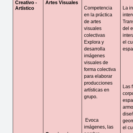
Creativo - 
Artes Visuales
Competencia 
La in
Artístico
en la práctica 
inter
de artes 
Tran
visuales 
del e
colectivas 
inte
Explora y 
el cu
desarrolla 
espa
imágenes 
visuales de 
forma colectiva 
para elaborar 
producciones 
Las f
artísticas en 
corpo
grupo.
espac
armon
diseñ
 Evoca 
geom
imágenes, las 
el cu