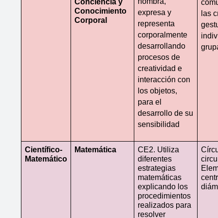
nombra, 
Conciencia y 
comu
Conocimiento  
expresa y 
las c
Corporal
representa 
gestu
corporalmente 
indiv
desarrollando 
grup
procesos de 
creatividad e 
interacción con 
los objetos, 
para el 
desarrollo de su 
sensibilidad
Científico- 
Matemática
CE2. Utiliza 
Círcu
Matemático
diferentes 
circu
estrategias 
Elem
matemáticas 
centr
explicando los 
diám
procedimientos 
realizados para 
resolver 