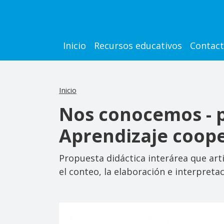
Pasar al contenido principal
Main navigation
Inicio
Recursos educativos
Contac
Inicio
Nos conocemos - pa
Aprendizaje coope
Propuesta didáctica interárea que art
el conteo, la elaboración e interpretac