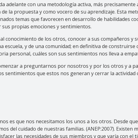
da adelante con una metodología activa, más precisamente a
 de la propuesta y como vocero de su aprendizaje. Esta met
inados temas que favorecen en desarrollo de habilidades coo
ar sus propias emociones y sentimientos.
al conocimiento de los otros, conocer a sus compañeros y su
 escuela, y de una comunidad; en definitiva de construirse 
ria personal, cuáles son sus sentimientos nos lleva a empat
omenzar a preguntarnos por nosotros y por los otros y a par
, los sentimientos que estos nos generan y cerrar la activid
anos es que nos necesitamos los unos a los otros. Desde que
s del cuidado de nuestras familias. (ANEP:2007). Existen m
facer las necesidades de sus miembros y que varía con el t