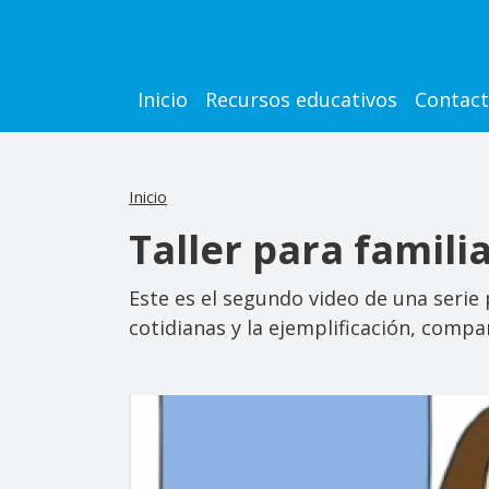
Pasar al contenido principal
Main navigation
Inicio
Recursos educativos
Contac
Inicio
Taller para familia
Este es el segundo video de una serie 
cotidianas y la ejemplificación, comp