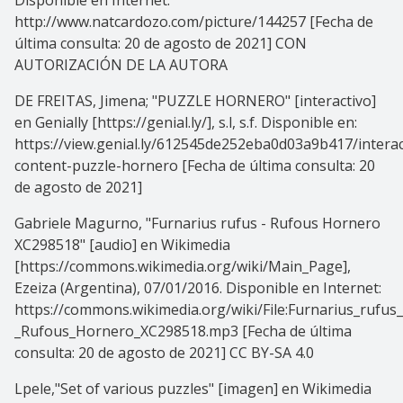
Disponible en Internet:
http://www.natcardozo.com/picture/144257 [Fecha de
última consulta: 20 de agosto de 2021] CON
AUTORIZACIÓN DE LA AUTORA
DE FREITAS, Jimena; "PUZZLE HORNERO" [interactivo]
en Genially [https://genial.ly/], s.l, s.f. Disponible en:
https://view.genial.ly/612545de252eba0d03a9b417/interac
content-puzzle-hornero [Fecha de última consulta: 20
de agosto de 2021]
Gabriele Magurno, "Furnarius rufus - Rufous Hornero
XC298518" [audio] en Wikimedia
[https://commons.wikimedia.org/wiki/Main_Page],
Ezeiza (Argentina), 07/01/2016. Disponible en Internet:
https://commons.wikimedia.org/wiki/File:Furnarius_rufus_
_Rufous_Hornero_XC298518.mp3 [Fecha de última
consulta: 20 de agosto de 2021] CC BY-SA 4.0
Lpele,"Set of various puzzles" [imagen] en Wikimedia