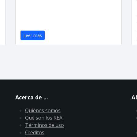
Leer más
Acerca de ...
A
Quiénes somos
Qué son los REA
Términos de uso
Créditos