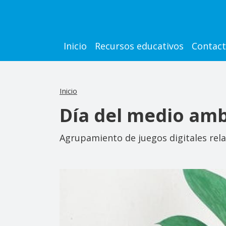
Pasar al contenido principal
Main navigation
Inicio
Recursos educativos
Contac
Inicio
Día del medio amb
Agrupamiento de juegos digitales rela