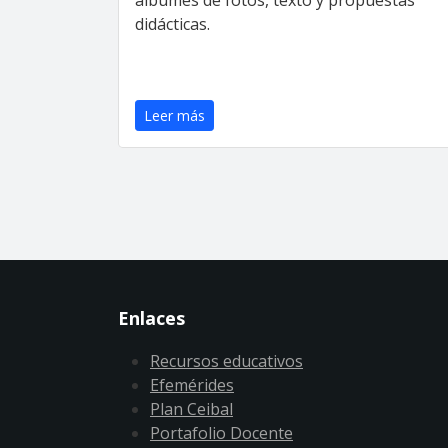
didácticas.
Leer más
Enlaces
Recursos educativos
Efemérides
Plan Ceibal
Portafolio Docente