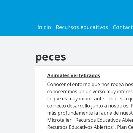
Pasar al contenido principal
Main navigation
Inicio
Recursos educativos
Contac
peces
Animales vertebrados
Conocer el entorno que nos rodea nos 
conoceremos un universo muy interesa
lo que es muy importante conocer a qu
correcto desarrollo junto a nosotros. 
más profundamente la fauna de nuestro
Microtaller: "Recursos Educativos Abie
Recursos Educativos Abiertos", Plan Ce