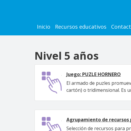
Pasar al contenido principal
Main navigation
Inicio
Recursos educativos
Contac
Nivel 5 años
Juego: PUZLE HORNERO
El armado de puzles promueve 
cartón) o tridimensional. Es u
Agrupamiento de recursos p
Selección de recursos para pri