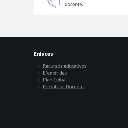
docente.
Enlaces
Recursos educativos
Efemérides
Plan Ceibal
Portafolio Docente