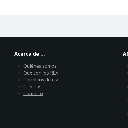
Acerca de ...
A
Quiénes somos
Qué son los REA
Términos de uso
Créditos
Contacto