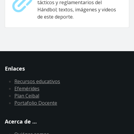
tácticos y reglamentarios del
Hándbol; textos, imágenes y videos
de este deporte.
Enlaces
Recursos educativos
Efemérides
Plan Ceibal
Portafolio Docente
Acerca de ...