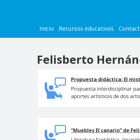
Pasar al contenido principal
Main navigation
Inicio
Recursos educativos
Contac
Felisberto Herná
Propuesta didáctica: El mis
Propuesta interdisciplinar pa
aportes artísticos de dos art
“Muebles El canario” de Fe
Literatura fantástica- Invasión