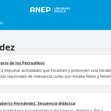
to
ndez
terio de los Petrushkos
ra impulsar actividades que focalicen y potencien una mirada 
istas nacionales de relevancia como son Amalia Nieto y Feli
lisberto Hernández. Secuencia didáctca
 publicitaria. Características del Género- Retórica- Ética.